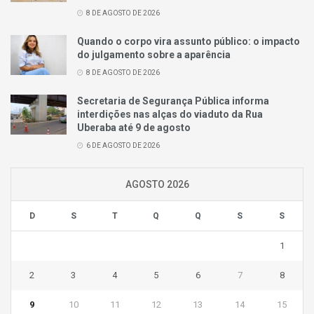
8 DE AGOSTO DE 2026
Quando o corpo vira assunto público: o impacto
do julgamento sobre a aparência
8 DE AGOSTO DE 2026
Secretaria de Segurança Pública informa
interdições nas alças do viaduto da Rua
Uberaba até 9 de agosto
6 DE AGOSTO DE 2026
AGOSTO 2026
D
S
T
Q
Q
S
S
1
2
3
4
5
6
7
8
9
10
11
12
13
14
15