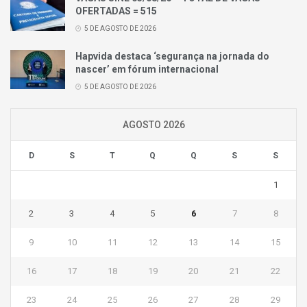
OFERTADAS = 515
5 DE AGOSTO DE 2026
Hapvida destaca ‘segurança na jornada do
nascer’ em fórum internacional
5 DE AGOSTO DE 2026
AGOSTO 2026
D
S
T
Q
Q
S
S
1
2
3
4
5
6
7
8
9
10
11
12
13
14
15
16
17
18
19
20
21
22
23
24
25
26
27
28
29