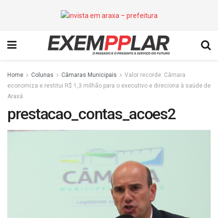
Home
Colunas
Câmaras Municipais
Valor recorde: Câmara
economiza e restitui R$ 1,3 milhão para o executivo e direciona à saúde de
Araxá
prestacao_contas_acoes2