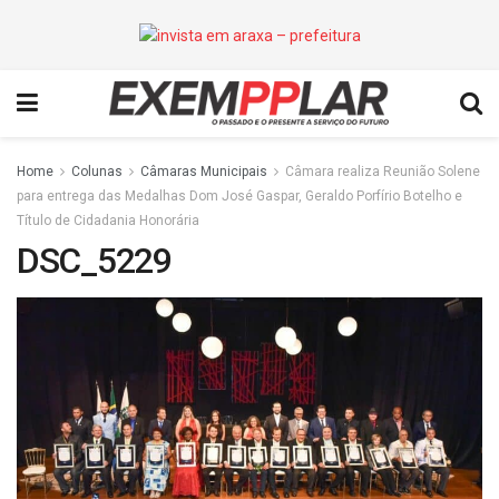
Home
Colunas
Câmaras Municipais
Câmara realiza Reunião Solene
para entrega das Medalhas Dom José Gaspar, Geraldo Porfírio Botelho e
Título de Cidadania Honorária
DSC_5229