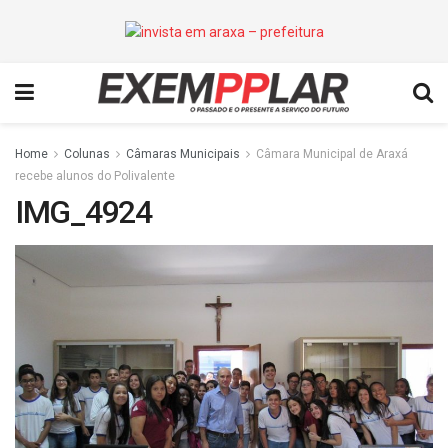
Home
Colunas
Câmaras Municipais
Câmara Municipal de Araxá
recebe alunos do Polivalente
IMG_4924