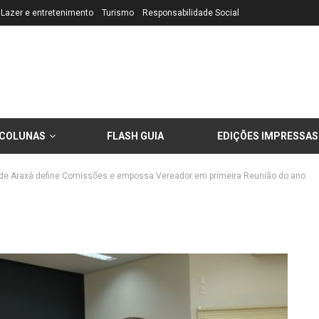
Lazer e entretenimento
Turismo
Responsabilidade Social
COLUNAS
FLASH GUIA
EDIÇÕES IMPRESSAS
de Araxá define Comissões e empossa Vereador em primeira Reunião do ano