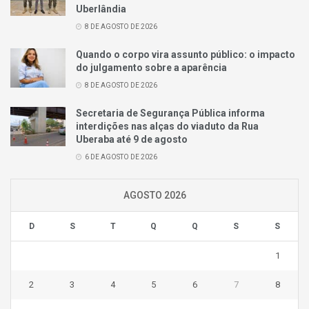
Uberlândia
8 DE AGOSTO DE 2026
Quando o corpo vira assunto público: o impacto
do julgamento sobre a aparência
8 DE AGOSTO DE 2026
Secretaria de Segurança Pública informa
interdições nas alças do viaduto da Rua
Uberaba até 9 de agosto
6 DE AGOSTO DE 2026
AGOSTO 2026
D
S
T
Q
Q
S
S
1
2
3
4
5
6
7
8