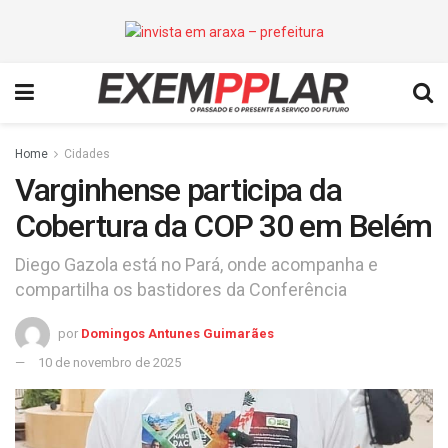
Home
Cidades
Varginhense participa da
Cobertura da COP 30 em Belém
Diego Gazola está no Pará, onde acompanha e
compartilha os bastidores da Conferência
por
Domingos Antunes Guimarães
10 de novembro de 2025