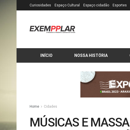
Curiosidades
Espaço Cultural
Espaço cidadão
Esportes
INÍCIO
NOSSA HISTÓRIA
Home
Cidades
MÚSICAS E MASSA