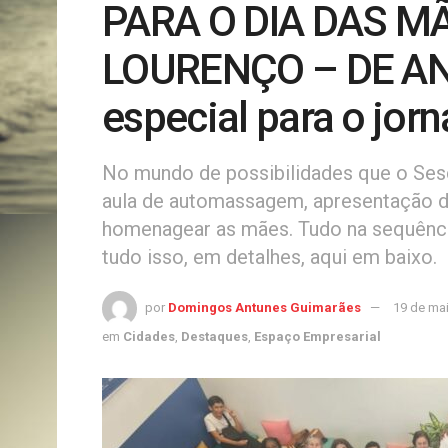
PARA O DIA DAS M
LOURENÇO – DE A
especial para o jor
No mundo de possibilidades que o Sesc
aula de automassagem, apresentação do
homenagear as mães. Tudo na sequênc
tudo isso, em detalhes, aqui em baixo.
por
Domingos Antunes Guimarães
19 de ma
em
Cidades
,
Destaques
,
Espaço Empresarial