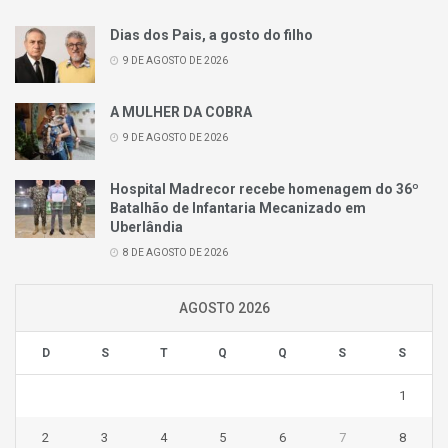
Dias dos Pais, a gosto do filho
9 DE AGOSTO DE 2026
A MULHER DA COBRA
9 DE AGOSTO DE 2026
Hospital Madrecor recebe homenagem do 36º
Batalhão de Infantaria Mecanizado em
Uberlândia
8 DE AGOSTO DE 2026
AGOSTO 2026
D
S
T
Q
Q
S
S
1
2
3
4
5
6
7
8