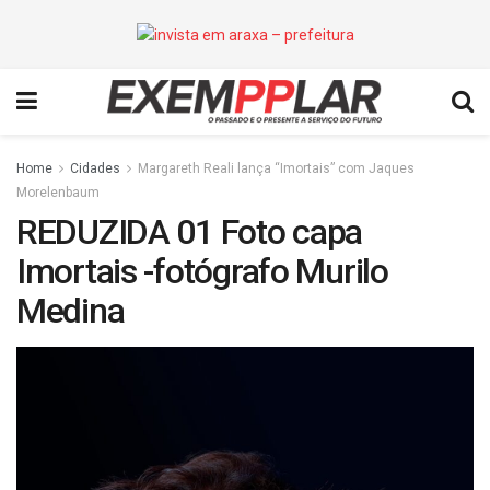
Home
Cidades
Margareth Reali lança “Imortais” com Jaques
Morelenbaum
REDUZIDA 01 Foto capa
Imortais -fotógrafo Murilo
Medina