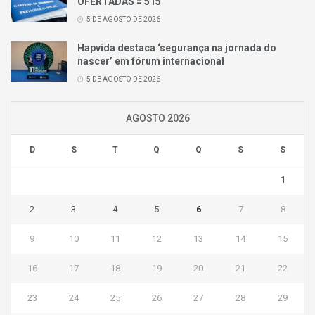
OFERTADAS = 515
5 DE AGOSTO DE 2026
Hapvida destaca ‘segurança na jornada do
nascer’ em fórum internacional
5 DE AGOSTO DE 2026
AGOSTO 2026
D
S
T
Q
Q
S
S
1
2
3
4
5
6
7
8
9
10
11
12
13
14
15
16
17
18
19
20
21
22
23
24
25
26
27
28
29