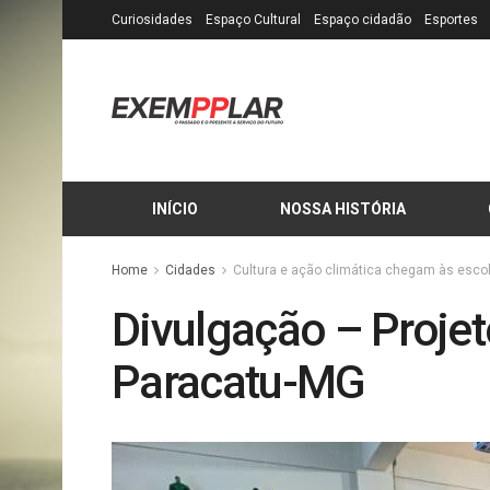
Curiosidades
Espaço Cultural
Espaço cidadão
Esportes
INÍCIO
NOSSA HISTÓRIA
Home
Cidades
Cultura e ação climática chegam às escol
Divulgação – Projet
Paracatu-MG