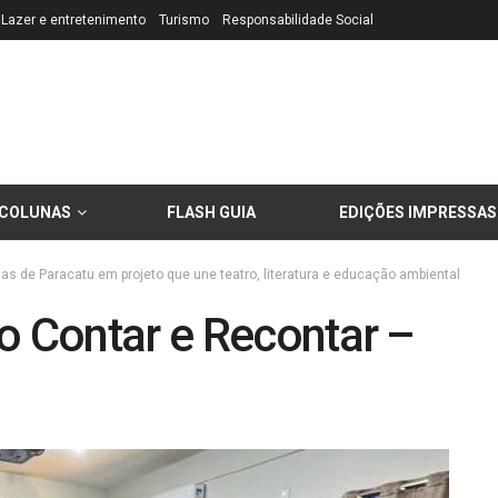
Lazer e entretenimento
Turismo
Responsabilidade Social
COLUNAS
FLASH GUIA
EDIÇÕES IMPRESSAS
as de Paracatu em projeto que une teatro, literatura e educação ambiental
o Contar e Recontar –