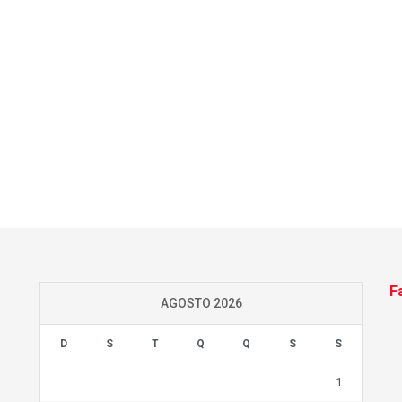
F
AGOSTO 2026
D
S
T
Q
Q
S
S
1