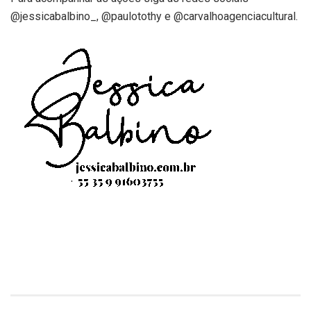
@jessicabalbino_, @paulotothy e @carvalhoagenciacultural.