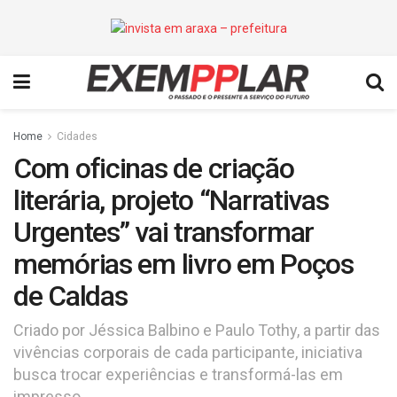
Home
Cidades
Com oficinas de criação
literária, projeto “Narrativas
Urgentes” vai transformar
memórias em livro em Poços
de Caldas
Criado por Jéssica Balbino e Paulo Tothy, a partir das
vivências corporais de cada participante, iniciativa
busca trocar experiências e transformá-las em
impresso