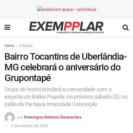
Home
Cidades
Bairro Tocantins de Uberlândia-
MG celebrará o aniversário do
Grupontapé
Grupo de teatro brindará a comunidade com o
espetáculo Balaio Popular, no próximo sábado (5), no
salão da Paróquia Imaculada Conceição
por
Domingos Antunes Guimarães
3 de outubro de 2024