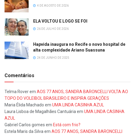
4 DE AGOSTO DE 2026
ELA VOLTOU E LOGO SE FOI
26 DE JULHO DE 2026
Hapvida inaugura no Recife o novo hospital de
alta complexidade Ariano Suassuna
24 DE JUNHO DE 2025
Comentários
Telma Rover
em
AOS 77 ANOS, SANDRA BARONCELLI VOLTA AO
TOPO DO VOLEIBOL BRASILEIRO E INSPIRA GERAÇÕES
Maria Élida Machado
em
UMA LINDA CASINHA AZUL
Laura Lisboa de Magalhães Cantuária
em
UMA LINDA CASINHA
AZUL
Gabriel Carlos gomes
em
Está com frio?
Estela Maris da Silva
em
AOS 77 ANOS, SANDRA BARONCELLI