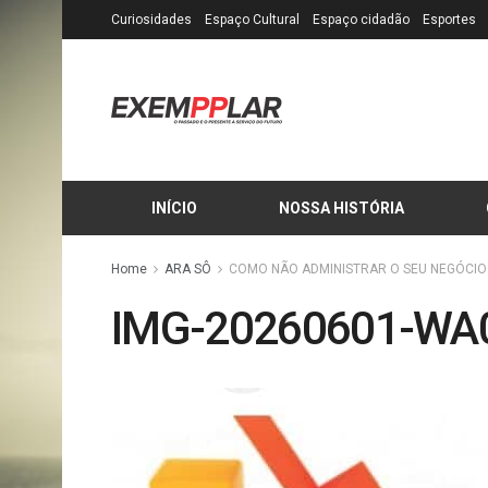
Curiosidades
Espaço Cultural
Espaço cidadão
Esportes
INÍCIO
NOSSA HISTÓRIA
Home
ARA SÔ
COMO NÃO ADMINISTRAR O SEU NEGÓCIO
IMG-20260601-WA