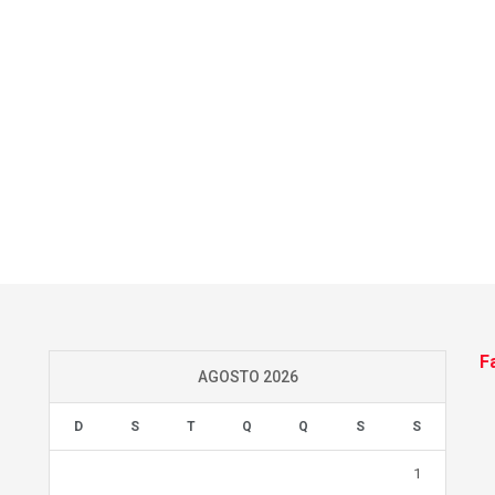
F
AGOSTO 2026
D
S
T
Q
Q
S
S
1