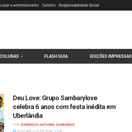
Lazer e entretenimento
Turismo
Responsabilidade Social
COLUNAS
FLASH GUIA
EDIÇÕES IMPRESSAS
Deu Love: Grupo Sambarylove
celebra 6 anos com festa inédita em
Uberlândia
POR
DOMINGOS ANTUNES GUIMARÃES
16 DE AGOSTO DE 2024
0