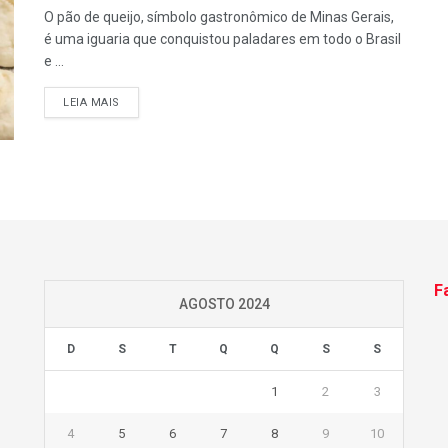
O pão de queijo, símbolo gastronômico de Minas Gerais,
é uma iguaria que conquistou paladares em todo o Brasil
e ...
LEIA MAIS
F
AGOSTO 2024
D
S
T
Q
Q
S
S
1
2
3
4
5
6
7
8
9
10