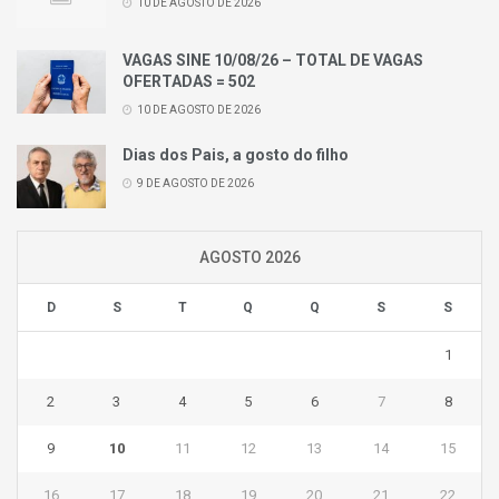
10 DE AGOSTO DE 2026
VAGAS SINE 10/08/26 – TOTAL DE VAGAS
OFERTADAS = 502
10 DE AGOSTO DE 2026
Dias dos Pais, a gosto do filho
9 DE AGOSTO DE 2026
AGOSTO 2026
D
S
T
Q
Q
S
S
1
2
3
4
5
6
7
8
9
10
11
12
13
14
15
16
17
18
19
20
21
22