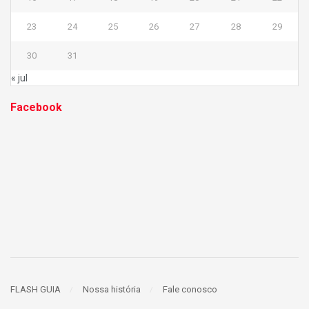
23
24
25
26
27
28
29
30
31
« jul
Facebook
FLASH GUIA
Nossa história
Fale conosco