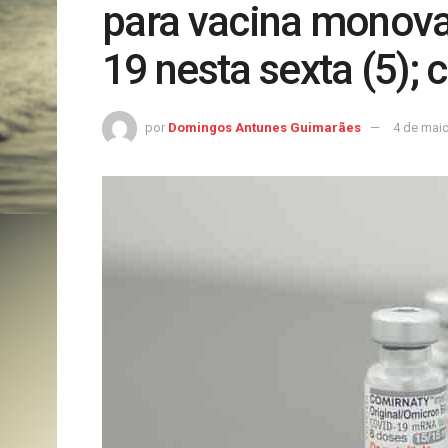
para vacina monoval
19 nesta sexta (5); 
por
Domingos Antunes Guimarães
4 de mai