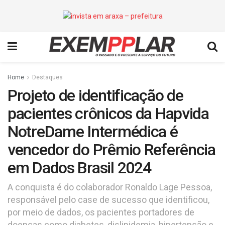
Home
Destaques
Projeto de identificação de
pacientes crônicos da Hapvida
NotreDame Intermédica é
vencedor do Prêmio Referência
em Dados Brasil 2024
A conquista é do colaborador Ronaldo Lage Pessoa,
responsável pelo case de sucesso que identificou,
por meio de dados, os pacientes portadores de
doenças como diabetes, dislipidemia, hipertensão e