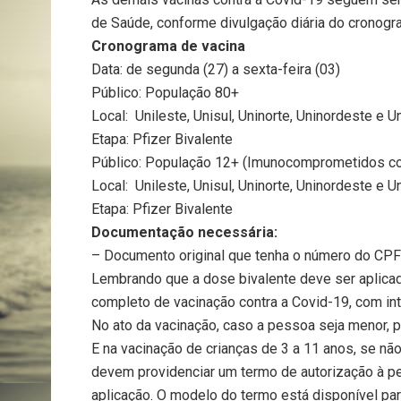
de Saúde, conforme divulgação diária do cronogr
Cronograma de vacina
Data: de segunda (27) a sexta-feira (03)
Público: População 80+
Local: Unileste, Unisul, Uninorte, Uninordeste e U
Etapa: Pfizer Bivalente
Público: População 12+ (Imunocomprometidos co
Local: Unileste, Unisul, Uninorte, Uninordeste e U
Etapa: Pfizer Bivalente
Documentação necessária:
– Documento original que tenha o número do CPF 
Lembrando que a dose bivalente deve ser aplic
completo de vacinação contra a Covid-19, com in
No ato da vacinação, caso a pessoa seja menor,
E na vacinação de crianças de 3 a 11 anos, se 
devem providenciar um termo de autorização à pe
aplicação. O modelo do termo está disponível pa