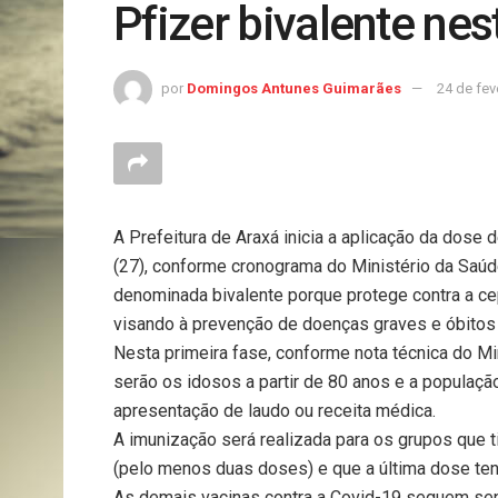
Pfizer bivalente ne
por
Domingos Antunes Guimarães
24 de fev
A Prefeitura de Araxá inicia a aplicação da dose 
(27), conforme cronograma do Ministério da Saúde
denominada bivalente porque protege contra a ce
visando à prevenção de doenças graves e óbitos
Nesta primeira fase, conforme nota técnica do M
serão os idosos a partir de 80 anos e a populaç
apresentação de laudo ou receita médica.
A imunização será realizada para os grupos que
(pelo menos duas doses) e que a última dose ten
As demais vacinas contra a Covid-19 seguem sen