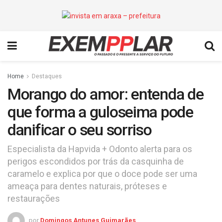
Home
Destaques
Morango do amor: entenda de
que forma a guloseima pode
danificar o seu sorriso
Especialista da Hapvida + Odonto alerta para os
perigos escondidos por trás da casquinha de
caramelo e explica por que o doce pode ser uma
ameaça para dentes naturais, próteses e
restaurações
por
Domingos Antunes Guimarães