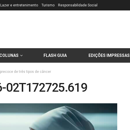
Lazer e entretenimento
Turismo
Responsabilidade Social
COLUNAS
FLASH GUIA
EDIÇÕES IMPRESSAS
precoce de três tipos de câncer
6-02T172725.619