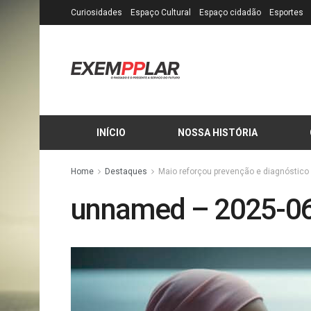
Curiosidades
Espaço Cultural
Espaço cidadão
Esportes
INÍCIO
NOSSA HISTÓRIA
Home
Destaques
Maio reforçou prevenção e diagnóstico 
unnamed – 2025-0