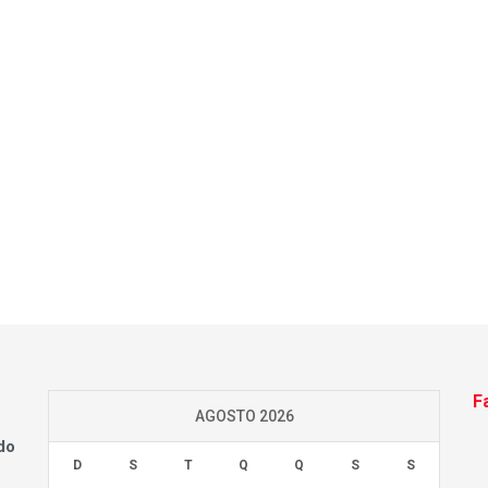
F
AGOSTO 2026
do
D
S
T
Q
Q
S
S