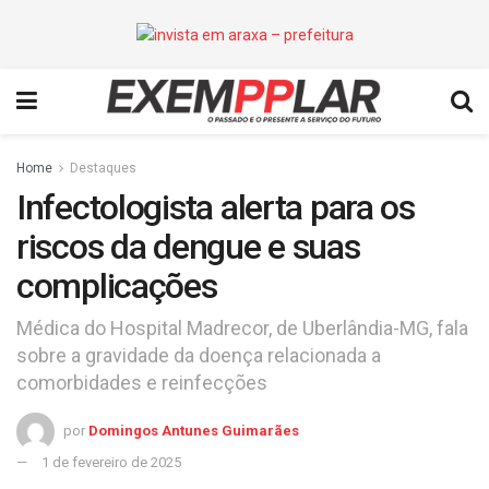
Home
Destaques
Infectologista alerta para os
riscos da dengue e suas
complicações
Médica do Hospital Madrecor, de Uberlândia-MG, fala
sobre a gravidade da doença relacionada a
comorbidades e reinfecções
por
Domingos Antunes Guimarães
1 de fevereiro de 2025