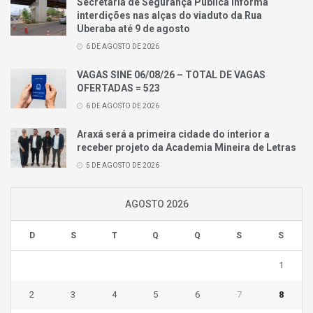
Secretaria de Segurança Pública informa
interdições nas alças do viaduto da Rua
Uberaba até 9 de agosto
6 DE AGOSTO DE 2026
VAGAS SINE 06/08/26 – TOTAL DE VAGAS
OFERTADAS = 523
6 DE AGOSTO DE 2026
Araxá será a primeira cidade do interior a
receber projeto da Academia Mineira de Letras
5 DE AGOSTO DE 2026
AGOSTO 2026
D
S
T
Q
Q
S
S
1
2
3
4
5
6
7
8