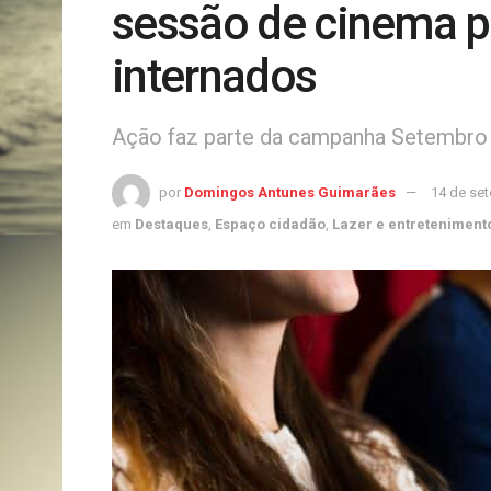
sessão de cinema p
internados
Ação faz parte da campanha Setembro 
por
Domingos Antunes Guimarães
14 de se
em
Destaques
,
Espaço cidadão
,
Lazer e entreteniment