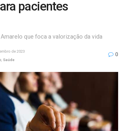
ara pacientes
Amarelo que foca a valorização da vida
tembro de 2023
0
o
,
Saúde