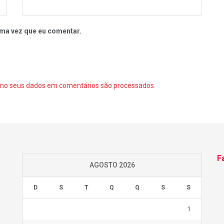
ma vez que eu comentar.
mo seus dados em comentários são processados
.
F
AGOSTO 2026
D
S
T
Q
Q
S
S
1