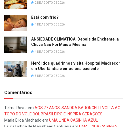
2 DE AGOSTO DE 2026
Está com frio?
4 DE AGOSTO DE 2026
ANSIEDADE CLIMÁTICA: Depois da Enchente, a
Chuva Não Foi Mais a Mesma
4 DE AGOSTO DE 2026
Herói dos quadrinhos visita Hospital Madrecor
em Uberlândia e emociona paciente
3 DE AGOSTO DE 2026
Comentários
Telma Rover
em
AOS 77 ANOS, SANDRA BARONCELLI VOLTA AO
TOPO DO VOLEIBOL BRASILEIRO E INSPIRA GERAÇÕES
Maria Élida Machado
em
UMA LINDA CASINHA AZUL
Laura Lisboa de Magalhães Cantuária
em
UMA LINDA CASINHA