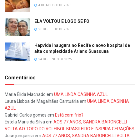
4 DE AGOSTO DE 2026
ELA VOLTOU E LOGO SE FOI
26 DE JULHO DE 2026
Hapvida inaugura no Recife o novo hospital de
alta complexidade Ariano Suassuna
24 DE JUNHO DE 2025
Comentários
Maria Élida Machado
em
UMA LINDA CASINHA AZUL
Laura Lisboa de Magalhães Cantuária
em
UMA LINDA CASINHA
AZUL
Gabriel Carlos gomes
em
Está com frio?
Estela Maris da Silva
em
AOS 77 ANOS, SANDRA BARONCELLI
VOLTA AO TOPO DO VOLEIBOL BRASILEIRO E INSPIRA GERAÇÕES
Jose junqueira
em
AOS 77 ANOS, SANDRA BARONCELLI VOLTA