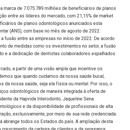
a marca de 7.075.789 milhões de beneficiários de planos
sição entre as líderes do mercado, com 21,15% de market
ficiários de planos odontológicos anunciados esta
ntar (ANS), com base no mês de agosto de 2022.
 a fusão entre as empresas no início de 2022. De acordo
unto de medidas como os investimentos no setor, a fusão
o e a dedicação de dentistas colaboradores espalhados
ado, a partir de uma visão ampla que incentive os
ndemos que quando cuidamos da nossa saúde bucal,
a nossa saúde, seja ela física ou mental. Por isso, o
iços odontológicos de maneira integrada à oferta de
idente da Hapvida Interodonto, Jaqueline Sena.
ológicos e da disponibilidade de profissionais de alta
eração, exclusivamente, por meio de sua rede credenciada.
á abrange todos os Estados do país. A ampliação desta
 crescimento da carteira de clientes e da segurança