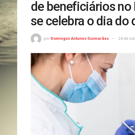
de beneficiários no
se celebra o dia do 
por
Domingos Antunes Guimarães
24 de ou