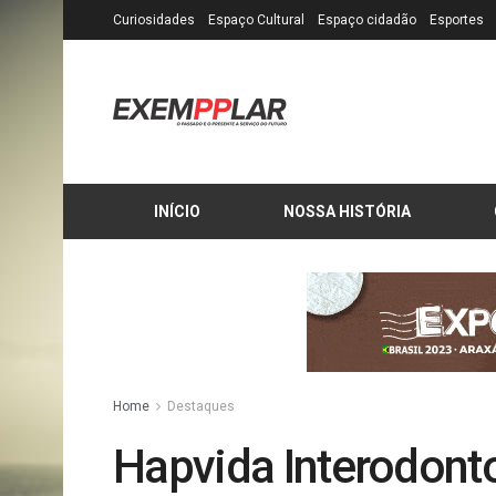
Curiosidades
Espaço Cultural
Espaço cidadão
Esportes
INÍCIO
NOSSA HISTÓRIA
Home
Destaques
Hapvida Interodonto