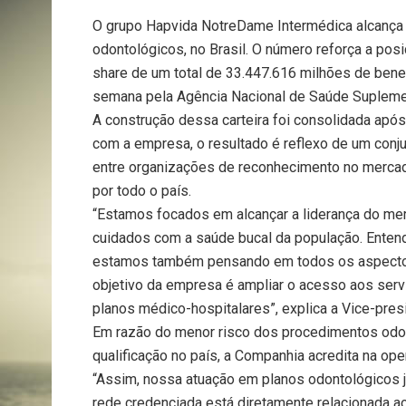
O grupo Hapvida NotreDame Intermédica alcança 
odontológicos, no Brasil. O número reforça a po
share de um total de 33.447.616 milhões de bene
semana pela Agência Nacional de Saúde Supleme
A construção dessa carteira foi consolidada após
com a empresa, o resultado é reflexo de um conj
entre organizações de reconhecimento no mercad
por todo o país.
“Estamos focados em alcançar a liderança do merc
cuidados com a saúde bucal da população. Ente
estamos também pensando em todos os aspectos d
objetivo da empresa é ampliar o acesso aos serv
planos médico-hospitalares”, explica a Vice-pres
Em razão do menor risco dos procedimentos odont
qualificação no país, a Companhia acredita na op
“Assim, nossa atuação em planos odontológicos j
rede credenciada está diretamente relacionada ao