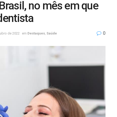
 Brasil, no mês em que
dentista
0
tubro de 2022
em
Destaques
,
Saúde