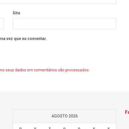
Site
ma vez que eu comentar.
mo seus dados em comentários são processados
.
F
AGOSTO 2026
D
S
T
Q
Q
S
S