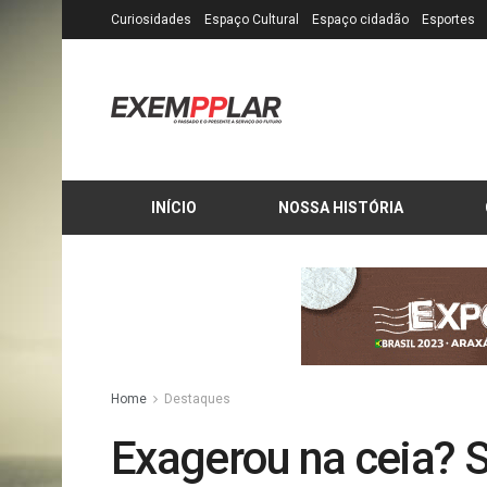
Curiosidades
Espaço Cultural
Espaço cidadão
Esportes
INÍCIO
NOSSA HISTÓRIA
Home
Destaques
Exagerou na ceia? 