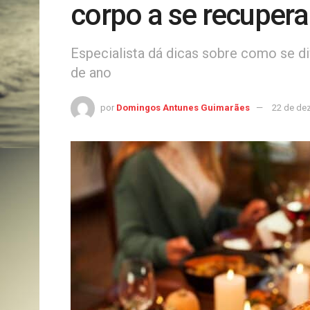
corpo a se recupera
Especialista dá dicas sobre como se di
de ano
por
Domingos Antunes Guimarães
22 de de