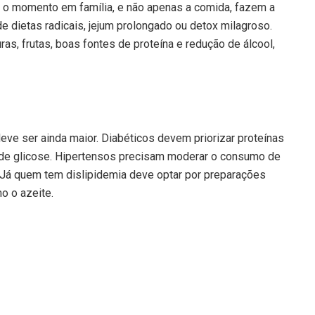
ar o momento em família, e não apenas a comida, fazem a
a de dietas radicais, jejum prolongado ou detox milagroso.
as, frutas, boas fontes de proteína e redução de álcool,
ve ser ainda maior. Diabéticos devem priorizar proteínas
os de glicose. Hipertensos precisam moderar o consumo de
. Já quem tem dislipidemia deve optar por preparações
o o azeite.