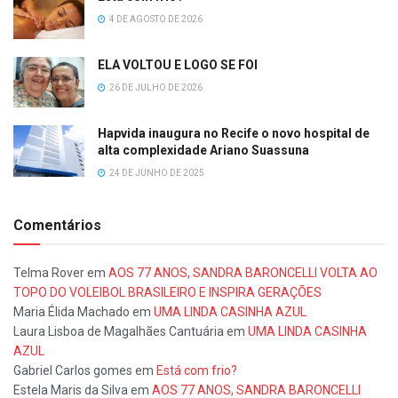
4 DE AGOSTO DE 2026
ELA VOLTOU E LOGO SE FOI
26 DE JULHO DE 2026
Hapvida inaugura no Recife o novo hospital de
alta complexidade Ariano Suassuna
24 DE JUNHO DE 2025
Comentários
Telma Rover
em
AOS 77 ANOS, SANDRA BARONCELLI VOLTA AO
TOPO DO VOLEIBOL BRASILEIRO E INSPIRA GERAÇÕES
Maria Élida Machado
em
UMA LINDA CASINHA AZUL
Laura Lisboa de Magalhães Cantuária
em
UMA LINDA CASINHA
AZUL
Gabriel Carlos gomes
em
Está com frio?
Estela Maris da Silva
em
AOS 77 ANOS, SANDRA BARONCELLI