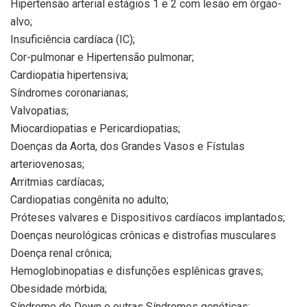
Hipertensão arterial estágios 1 e 2 com lesão em órgão-
alvo;
Insuficiência cardíaca (IC);
Cor-pulmonar e Hipertensão pulmonar;
Cardiopatia hipertensiva;
Síndromes coronarianas;
Valvopatias;
Miocardiopatias e Pericardiopatias;
Doenças da Aorta, dos Grandes Vasos e Fístulas
arteriovenosas;
Arritmias cardíacas;
Cardiopatias congênita no adulto;
Próteses valvares e Dispositivos cardíacos implantados;
Doenças neurológicas crônicas e distrofias musculares
Doença renal crônica;
Hemoglobinopatias e disfunções esplênicas graves;
Obesidade mórbida;
Síndrome de Down e outras Síndromes genéticas;