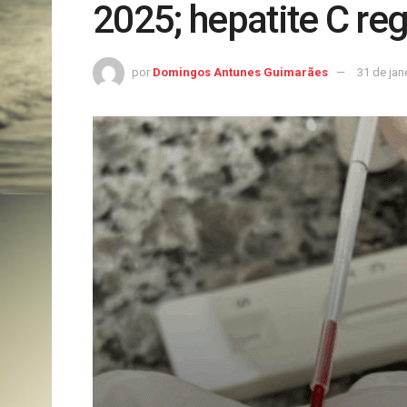
2025; hepatite C re
por
Domingos Antunes Guimarães
31 de jan