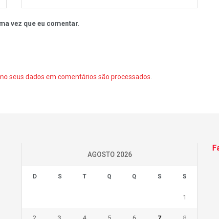
ma vez que eu comentar.
mo seus dados em comentários são processados
.
F
AGOSTO 2026
D
S
T
Q
Q
S
S
1
2
3
4
5
6
7
8