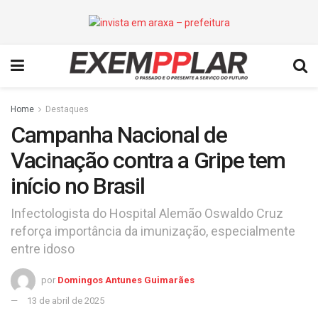
Home
Destaques
Campanha Nacional de
Vacinação contra a Gripe tem
início no Brasil
Infectologista do Hospital Alemão Oswaldo Cruz
reforça importância da imunização, especialmente
entre idoso
por
Domingos Antunes Guimarães
13 de abril de 2025