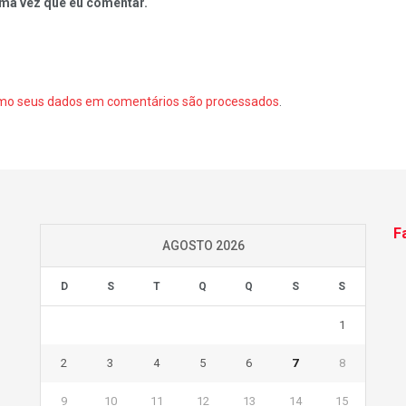
ma vez que eu comentar.
mo seus dados em comentários são processados
.
F
AGOSTO 2026
D
S
T
Q
Q
S
S
1
2
3
4
5
6
7
8
9
10
11
12
13
14
15