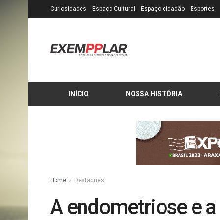
Curiosidades
Espaço Cultural
Espaço cidadão
Esportes
INÍCIO
NOSSA HISTÓRIA
Home
Destaques
A endometriose e 