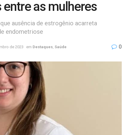
 entre as mulheres
 que ausência de estrogênio acarreta
 de endometriose
0
embro de 2023
em
Destaques
,
Saúde