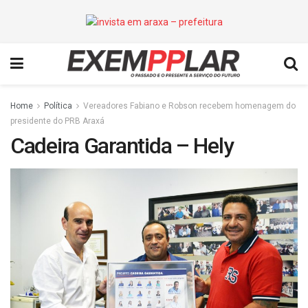
Home
Política
Vereadores Fabiano e Robson recebem homenagem do
presidente do PRB Araxá
Cadeira Garantida – Hely