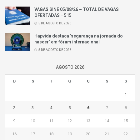
VAGAS SINE 05/08/26 – TOTAL DE VAGAS
OFERTADAS = 515
5 DE AGOSTO DE 2026
Hapvida destaca ‘segurança na jornada do
nascer’ em fórum internacional
5 DE AGOSTO DE 2026
AGOSTO 2026
D
S
T
Q
Q
S
S
1
2
3
4
5
6
7
8
9
10
11
12
13
14
15
16
17
18
19
20
21
22