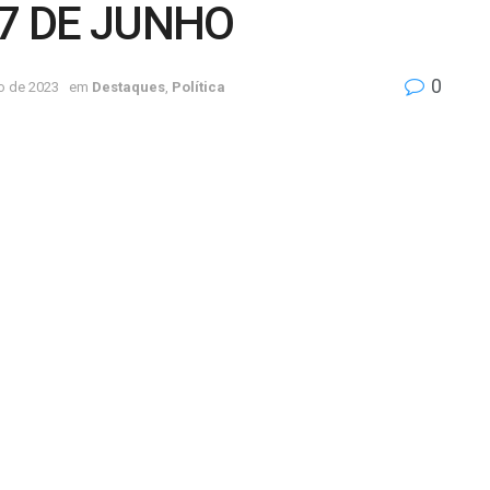
 7 DE JUNHO
0
o de 2023
em
Destaques
,
Política