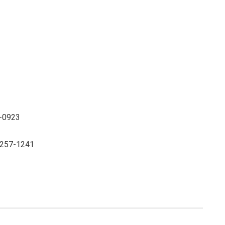
7-0923
99257-1241