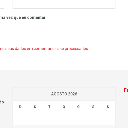
ma vez que eu comentar.
mo seus dados em comentários são processados
.
F
AGOSTO 2026
do
D
S
T
Q
Q
S
S
1