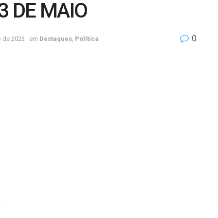
3 DE MAIO
0
o de 2023
em
Destaques
,
Política
o