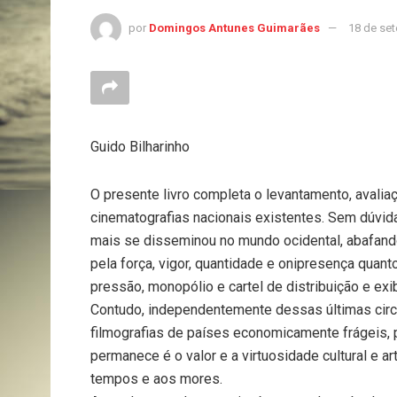
por
Domingos Antunes Guimarães
18 de se
Guido Bilharinho
O presente livro completa o levantamento, avali
cinematografias nacionais existentes. Sem dúvida
mais se disseminou no mundo ocidental, abafando
pela força, vigor, quantidade e onipresença qua
pressão, monopólio e cartel de distribuição e exi
Contudo, independentemente dessas últimas circun
filmografias de países economicamente frágeis, p
permanece é o valor e a virtuosidade cultural e 
tempos e aos mores.