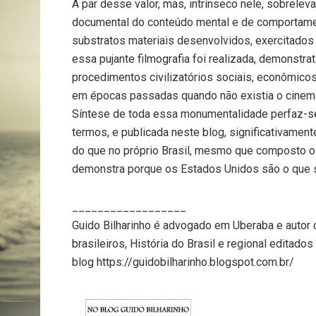
A par desse valor, mas, intrínseco nele, sobrele
documental do conteúdo mental e de comportame
substratos materiais desenvolvidos, exercitados
essa pujante filmografia foi realizada, demonstr
procedimentos civilizatórios sociais, econômicos
em épocas passadas quando não existia o cinema
Síntese de toda essa monumentalidade perfaz-se 
termos, e publicada neste blog, significativame
do que no próprio Brasil, mesmo que composto o
demonstra porque os Estados Unidos são o que sã
__________________
Guido Bilharinho é advogado em Uberaba e autor de
brasileiros, História do Brasil e regional edita
blog https://guidobilharinho.blogspot.com.br/