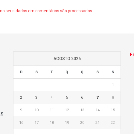
mo seus dados em comentários são processados
.
F
AGOSTO 2026
D
S
T
Q
Q
S
S
1
2
3
4
5
6
7
8
9
10
11
12
13
14
15
AS
16
17
18
19
20
21
22