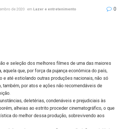
0
tembro de 2020
em
Lazer e entretenimento
ação e seleção dos melhores filmes de uma das maiores
, aquela que, por força da pujança econômica do país,
 e até estiolando outras produções nacionais, não só
nto, também, por atos e ações não recomendáveis de
bição.
stâncias, deletérias, condenáveis e prejudiciais às
orém, alheias ao estrito proceder cinematográfico, o que
artística do melhor dessa produção, sobrevivendo aos