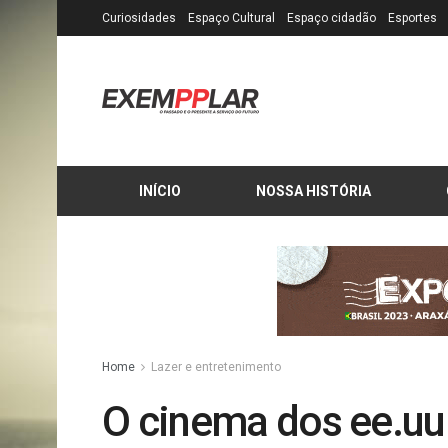
Curiosidades
Espaço Cultural
Espaço cidadão
Esportes
INÍCIO
NOSSA HISTÓRIA
Home
Lazer e entretenimento
O cinema dos ee.uu