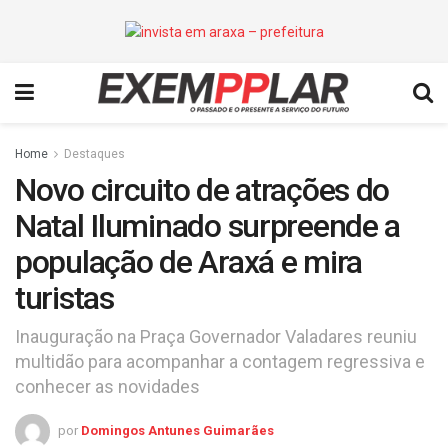
Home
Destaques
Novo circuito de atrações do
Natal Iluminado surpreende a
população de Araxá e mira
turistas
Inauguração na Praça Governador Valadares reuniu
multidão para acompanhar a contagem regressiva e
conhecer as novidades
por
Domingos Antunes Guimarães