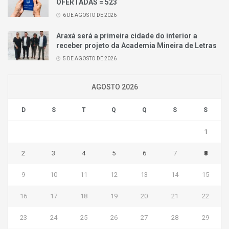
OFERTADAS = 523
6 DE AGOSTO DE 2026
Araxá será a primeira cidade do interior a
receber projeto da Academia Mineira de Letras
5 DE AGOSTO DE 2026
AGOSTO 2026
D
S
T
Q
Q
S
S
1
2
3
4
5
6
7
8
9
10
11
12
13
14
15
16
17
18
19
20
21
22
23
24
25
26
27
28
29