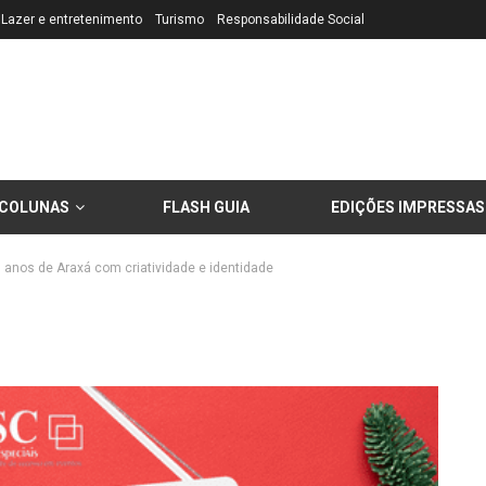
Lazer e entretenimento
Turismo
Responsabilidade Social
COLUNAS
FLASH GUIA
EDIÇÕES IMPRESSAS
0 anos de Araxá com criatividade e identidade