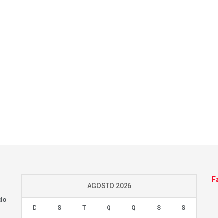
F
AGOSTO 2026
do
D
S
T
Q
Q
S
S