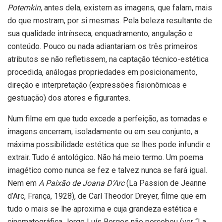
Potemkin
, antes dela, existem as imagens, que falam, mais
do que mostram, por si mesmas. Pela beleza resultante de
sua qualidade intrínseca, enquadramento, angulação e
conteúdo. Pouco ou nada adiantariam os três primeiros
atributos se não refletissem, na captação técnico-estética
procedida, análogas propriedades em posicionamento,
direção e interpretação (expressões fisionômicas e
gestuação) dos atores e figurantes.
Num filme em que tudo excede a perfeição, as tomadas e
imagens encerram, isoladamente ou em seu conjunto, a
máxima possibilidade estética que se lhes pode infundir e
extrair. Tudo é antológico. Não há meio termo. Um poema
imagético como nunca se fez e talvez nunca se fará igual.
Nem em
A Paixão de Joana D’Arc
(La Passion de Jeanne
d’Arc, França, 1928), de Carl Theodor Dreyer, filme que em
tudo o mais se lhe aproxima e cuja grandeza estética e
cinematográfica Jorge Luís Borges não percebeu (ver “La