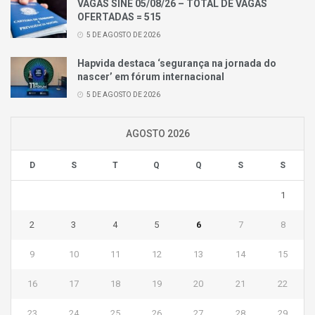
VAGAS SINE 05/08/26 – TOTAL DE VAGAS
OFERTADAS = 515
5 DE AGOSTO DE 2026
Hapvida destaca ‘segurança na jornada do
nascer’ em fórum internacional
5 DE AGOSTO DE 2026
AGOSTO 2026
D
S
T
Q
Q
S
S
1
2
3
4
5
6
7
8
9
10
11
12
13
14
15
16
17
18
19
20
21
22
23
24
25
26
27
28
29