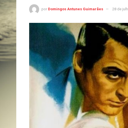
por
Domingos Antunes Guimarães
28 de jul