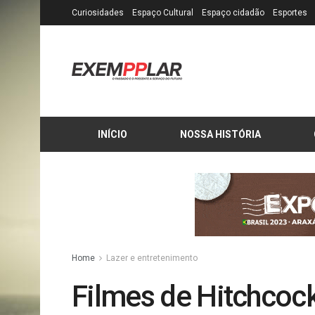
Curiosidades
Espaço Cultural
Espaço cidadão
Esportes
INÍCIO
NOSSA HISTÓRIA
Home
Lazer e entretenimento
Filmes de Hitchcoc