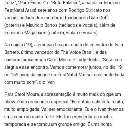
Feliz”, “Puro Êxtase” e “Bete Balanço”, a banda celebra no
FestNatal Araxá sete anos com Rodrigo Suricato nos
vocais, ao lado dos membros fundadores Guto Goffi
(bateria) e Maurício Barros (teclados e vocais), além de
Fernando Magalhães (guitarra, violão e vocais).
Na quinta (19), a emoção fica por conta do encontro de Ivan
Barreto, último vencedor do The Voice Brasil, e das
cantoras araxaenses Carol Moura e Ludy Rocha. “Será uma
alegria esse encontro. Vamos comemorar juntos, no dia 19,
os 159 anos da cidade no FestNatal. Vai ser uma noite linda
com muito som”, diz Ivan.
Para Carol Moura, a apresentação é muito mais do que um
show: é um reencontro especial. “Eu estou realmente muito,
muito empolgada. Vai ser emocionante. Eu e o Ivan tivemos
uma conexão muito forte. Ele foi o vencedor da minha
temporada e se tornou um grande amigo. É uma honra