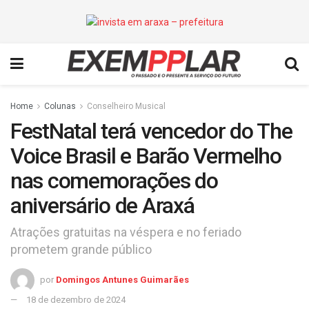
Home
Colunas
Conselheiro Musical
FestNatal terá vencedor do The
Voice Brasil e Barão Vermelho
nas comemorações do
aniversário de Araxá
Atrações gratuitas na véspera e no feriado
prometem grande público
por
Domingos Antunes Guimarães
18 de dezembro de 2024