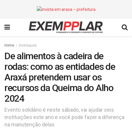
Home
Destaques
De alimentos à cadeira de
rodas: como as entidades de
Araxá pretendem usar os
recursos da Queima do Alho
2024
Evento solidário é neste sábado, vai ajudar seis
instituições este ano e você pode fazer a diferença
na manutenção delas