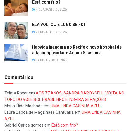
Está com frio?
4 DE AGOSTO DE 2026
ELA VOLTOU E LOGO SE FOI
26 DE JULHO DE 2026
Hapvida inaugura no Recife o novo hospital de
alta complexidade Ariano Suassuna
24 DE JUNHO DE 2025
Comentários
Telma Rover
em
AOS 77 ANOS, SANDRA BARONCELLI VOLTA AO
TOPO DO VOLEIBOL BRASILEIRO E INSPIRA GERAÇÕES
Maria Élida Machado
em
UMA LINDA CASINHA AZUL
Laura Lisboa de Magalhães Cantuária
em
UMA LINDA CASINHA
AZUL
Gabriel Carlos gomes
em
Está com frio?