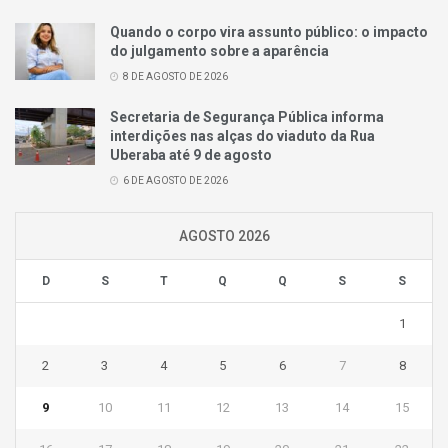
Quando o corpo vira assunto público: o impacto
do julgamento sobre a aparência
8 DE AGOSTO DE 2026
Secretaria de Segurança Pública informa
interdições nas alças do viaduto da Rua
Uberaba até 9 de agosto
6 DE AGOSTO DE 2026
AGOSTO 2026
D
S
T
Q
Q
S
S
1
2
3
4
5
6
7
8
9
10
11
12
13
14
15