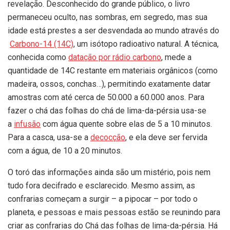
revelação. Desconhecido do grande público, o livro
permaneceu oculto, nas sombras, em segredo, mas sua
idade está prestes a ser desvendada ao mundo através do
Carbono-14 (14C)
, um isótopo radioativo natural. A técnica,
conhecida como
datação por rádio carbono
, mede a
quantidade de 14C restante em materiais orgânicos (como
madeira, ossos, conchas…), permitindo exatamente datar
amostras com até cerca de 50.000 a 60.000 anos. Para
fazer o chá das folhas do chá de lima-da-pérsia usa-se
a
infusão
com água quente sobre elas de 5 a 10 minutos.
Para a casca, usa-se a
decocção
, e ela deve ser fervida
com a água, de 10 a 20 minutos.
O toró das informações ainda são um mistério, pois nem
tudo fora decifrado e esclarecido. Mesmo assim, as
confrarias começam a surgir – a pipocar – por todo o
planeta, e pessoas e mais pessoas estão se reunindo para
criar as confrarias do Chá das folhas de lima-da-pérsia. Há