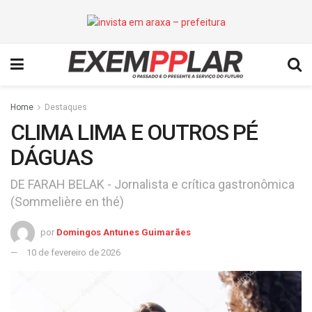
Home
Destaques
CLIMA LIMA E OUTROS PÉ
DÁGUAS
DE FARAH BELAK - Jornalista e crítica gastronômica
(Sommelière en thé)
por
Domingos Antunes Guimarães
10 de fevereiro de 2026