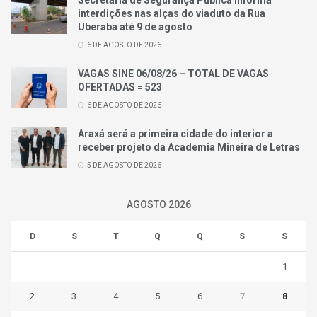
Secretaria de Segurança Pública informa
interdições nas alças do viaduto da Rua
Uberaba até 9 de agosto
6 DE AGOSTO DE 2026
VAGAS SINE 06/08/26 – TOTAL DE VAGAS
OFERTADAS = 523
6 DE AGOSTO DE 2026
Araxá será a primeira cidade do interior a
receber projeto da Academia Mineira de Letras
5 DE AGOSTO DE 2026
AGOSTO 2026
D
S
T
Q
Q
S
S
1
2
3
4
5
6
7
8