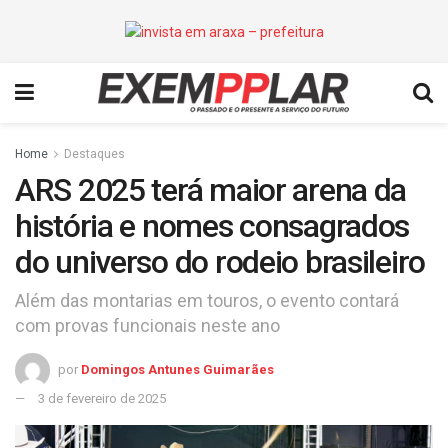
Home
Destaques
ARS 2025 terá maior arena da
história e nomes consagrados
do universo do rodeio brasileiro
Além das montarias em touros, o evento contará
com provas funcionais neste ano
por
Domingos Antunes Guimarães
3 de fevereiro de 2025