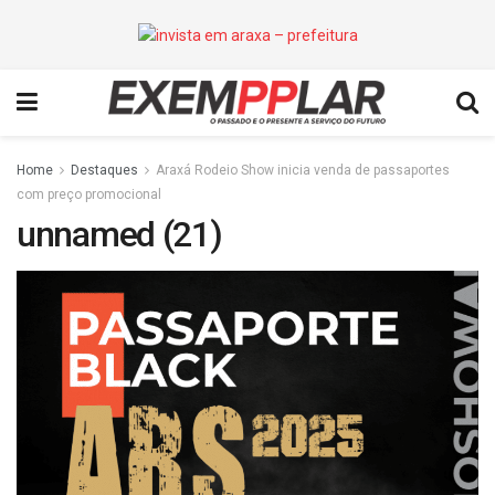
Home
Destaques
Araxá Rodeio Show inicia venda de passaportes
com preço promocional
unnamed (21)