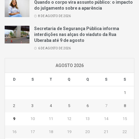
Quando o corpo vira assunto público: o impacto
do julgamento sobre a aparência
8 DE AGOSTO DE 2026
Secretaria de Segurança Pública informa
interdições nas alças do viaduto da Rua
Uberaba até 9 de agosto
6 DE AGOSTO DE 2026
AGOSTO 2026
D
S
T
Q
Q
S
S
1
2
3
4
5
6
7
8
9
10
11
12
13
14
15
16
17
18
19
20
21
22