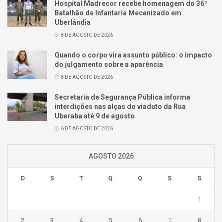
Hospital Madrecor recebe homenagem do 36º
Batalhão de Infantaria Mecanizado em
Uberlândia
8 DE AGOSTO DE 2026
Quando o corpo vira assunto público: o impacto
do julgamento sobre a aparência
8 DE AGOSTO DE 2026
Secretaria de Segurança Pública informa
interdições nas alças do viaduto da Rua
Uberaba até 9 de agosto
6 DE AGOSTO DE 2026
AGOSTO 2026
D
S
T
Q
Q
S
S
1
2
3
4
5
6
7
8