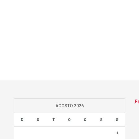
F
AGOSTO 2026
D
S
T
Q
Q
S
S
1