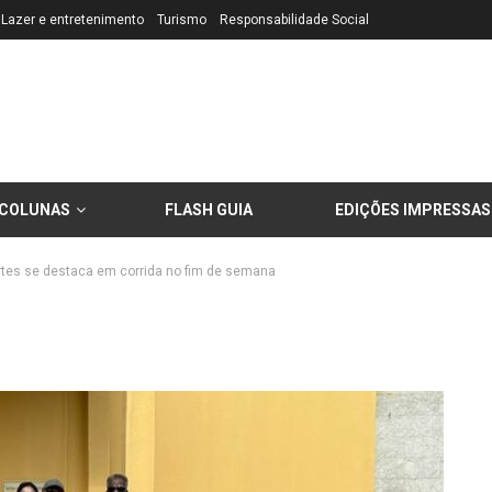
Lazer e entretenimento
Turismo
Responsabilidade Social
COLUNAS
FLASH GUIA
EDIÇÕES IMPRESSAS
ortes se destaca em corrida no fim de semana